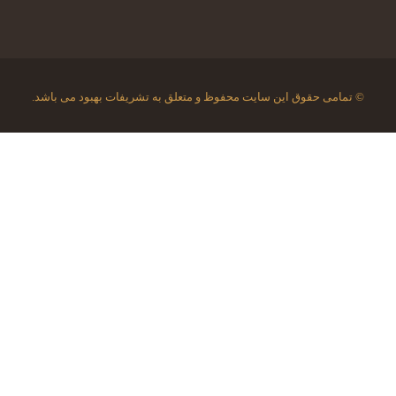
© تمامی حقوق این سایت محفوظ و متعلق به تشریفات بهبود می باشد.