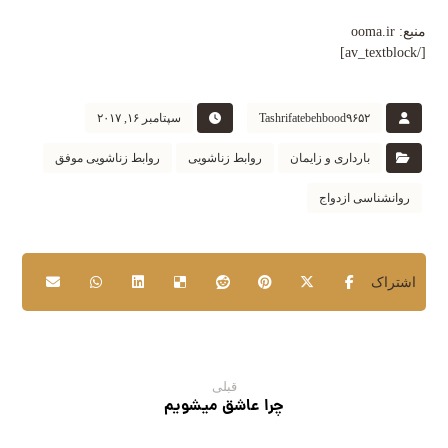
منبع: ooma.ir
[/av_textblock]
Tashrifatebehbood۹۶۵۲
سپتامبر ۱۶, ۲۰۱۷
بارداری و زایمان
روابط زناشویی
روابط زناشویی موفق
روانشناسی ازدواج
قبلی
چرا عاشق میشویم