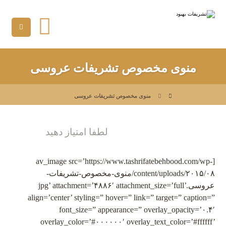
منوی مخصوص تشریفات عروسی
منوی مخصوص تشریفات عروسی
لطفا امتیاز دهید
[av_image src=’https://www.tashrifatebehbood.com/wp-
content/uploads/۲۰۱۵/۰۸/منوی-مخصوص-تشریفات-
عروسی.jpg’ attachment=’۴۸۸۶′ attachment_size=’full’
align=’center’ styling=” hover=” link=” target=” caption=”
font_size=” appearance=” overlay_opacity=’۰.۴′
overlay_color=’#۰۰۰۰۰۰′ overlay_text_color=’#ffffff’