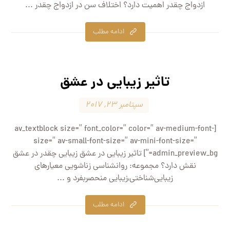
ازدواج چقدر اهمیت دارد؟ اختلاف سن در ازدواج چقدر ...
ادامه مطلب
تاثیر زیبایی در عشق
سپتامبر ۲۳, ۲۰۱۷
[av_textblock size=” font_color=” color=” av-medium-font-
size=” av-small-font-size=” av-mini-font-size=”
admin_preview_bg=”] تاثیر زیبایی در عشق زیبایی چقدر در عشق
نقش دارد؟ مجموعه: روانشناسی زناشویی معیارهای
زیبایی‌شناختی,زیبایی منحصربفرد و ...
ادامه مطلب