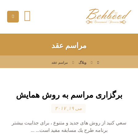
مراسم عقد
وبلاگ
مراسم عقد
ﺑﺮﮔﺰاری ﻣﺮاﺳﻢ ﺑﻪ روش ﻫﻤﺎﻳﺶ
می ۱۹, ۲۰۱۷
ﺳﻌﻲ ﻛﻨﻴﺪ از روش ﻫﺎی ﺟﺪﻳﺪ و ﻣﺘﻨﻮع ، ﺑﺮای ﺟﺬاﺑﻴﺖ ﺑﻴﺸﺘﺮ
ﺑﺮﻧﺎﻣﻪ ﻃﺮح ﻳﻚ ﻣﺴﺎﺑﻘﻪ ﻣﻔﻴﺪ اﺳﺖ... ...